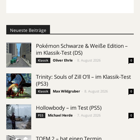
Neueste Beiträge
Pokémon Schwarze & Weiße Edition –
im Klassik-Test (DS)
Oliver Ehrle
-
8. August 2026
Klassik
0
Trinity: Souls of Zill O’ll – im Klassik-Test
(PS3)
Max Wildgruber
-
8. August 2026
Klassik
0
Hollowbody – im Test (PS5)
Michael Herde
-
7. August 2026
PS5
0
TOEM 2 – hat einen Termin