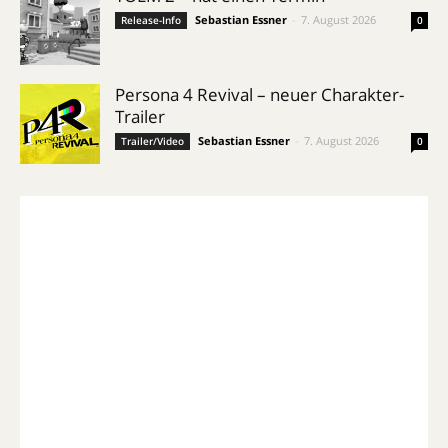
Sebastian Essner
-
7. August 2026
Release-Info
0
Persona 4 Revival – neuer Charakter-
Trailer
Sebastian Essner
-
7. August 2026
Trailer/Video
0