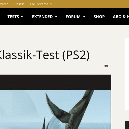
Switch
Klassik
Alle Systeme
e
TESTS
EXTENDED
FORUM
SHOP
ABO & 
lassik-Test (PS2)
2