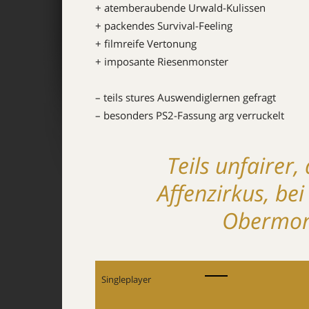
+ atemberaubende Urwald-Kulissen
+ packendes Survival-Feeling
+ filmreife Vertonung
+ imposante Riesenmonster
– teils stures Auswendiglernen gefragt
– besonders PS2-Fassung arg verruckelt
Teils unfairer
Affenzirkus, be
Obermons
Singleplayer