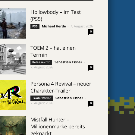
Hollowbody – im Test
(PS5)
Michael Herde
-
7. August 2026
PS5
0
TOEM 2 – hat einen
Termin
Sebastian Essner
-
Release-Info
7. August 2026
0
Persona 4 Revival – neuer
Charakter-Trailer
Sebastian Essner
-
Trailer/Video
7. August 2026
0
Mistfall Hunter –
Millionenmarke bereits
geknackt