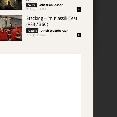
Sebastian Essner
-
News
7. August 2026
0
Stacking – im Klassik-Test
(PS3 / 360)
Ulrich Steppberger
-
Klassik
7. August 2026
0