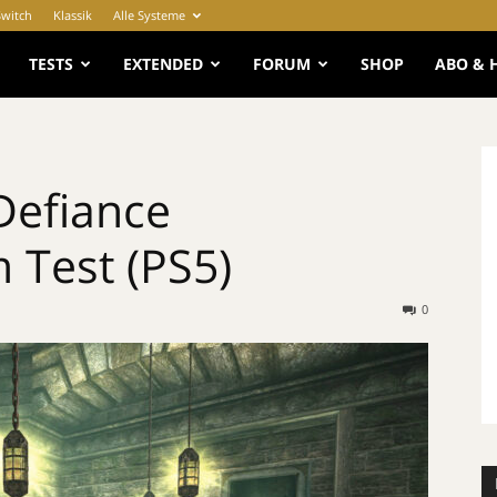
Switch
Klassik
Alle Systeme
e
TESTS
EXTENDED
FORUM
SHOP
ABO & 
Defiance
 Test (PS5)
0