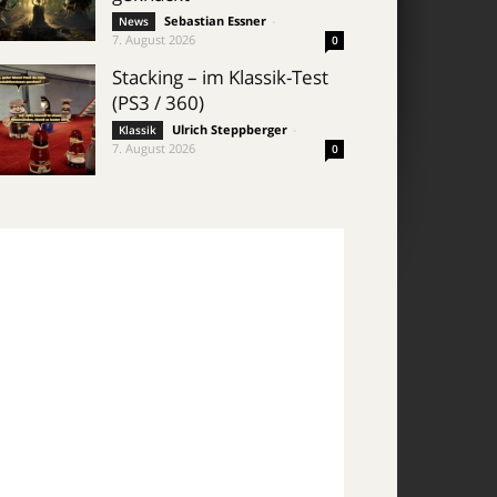
Sebastian Essner
-
News
7. August 2026
0
Stacking – im Klassik-Test
(PS3 / 360)
Ulrich Steppberger
-
Klassik
7. August 2026
0