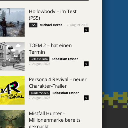
Hollowbody – im Test
(PS5)
Michael Herde
-
7. August 2026
PS5
0
TOEM 2 – hat einen
Termin
Sebastian Essner
-
Release-Info
7. August 2026
0
Persona 4 Revival – neuer
Charakter-Trailer
Sebastian Essner
-
Trailer/Video
7. August 2026
0
Mistfall Hunter –
Millionenmarke bereits
geknackt