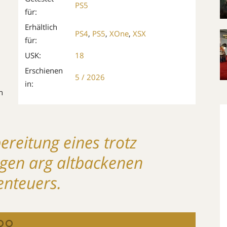
PS5
für:
Erhältlich
PS4
,
PS5
,
XOne
,
XSX
für:
USK:
18
Erschienen
5 / 2026
in:
n
ereitung eines trotz
gen arg altbackenen
enteuers.