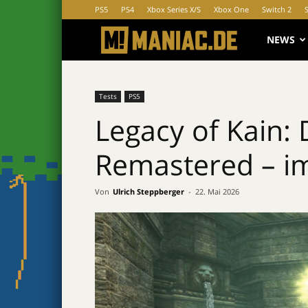
PS5
PS4
Xbox Series X/S
Xbox One
Switch 2
MANIAC.d
NEWS
Tests
PS5
Legacy of Kain: 
Remastered – im
Von
Ulrich Steppberger
-
22. Mai 2026