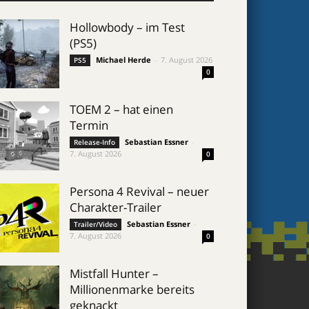
Hollowbody – im Test
(PS5)
Michael Herde
-
7. August 2026
PS5
0
TOEM 2 – hat einen
Termin
Sebastian Essner
-
Release-Info
7. August 2026
0
Persona 4 Revival – neuer
Charakter-Trailer
Sebastian Essner
-
Trailer/Video
7. August 2026
0
Mistfall Hunter –
Millionenmarke bereits
geknackt