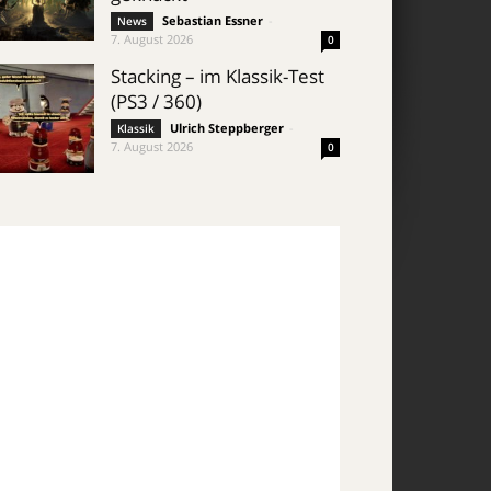
Sebastian Essner
-
News
7. August 2026
0
Stacking – im Klassik-Test
(PS3 / 360)
Ulrich Steppberger
-
Klassik
7. August 2026
0