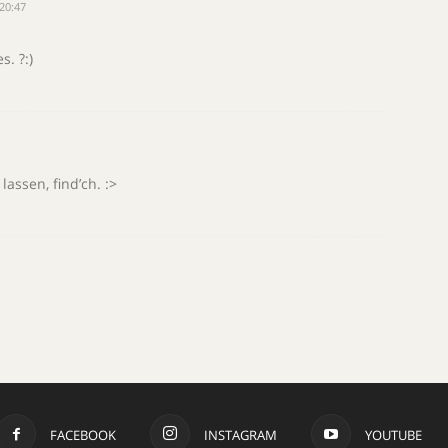
20:47
. ?:)
assen, find’ch. :>
FACEBOOK
INSTAGRAM
YOUTUBE