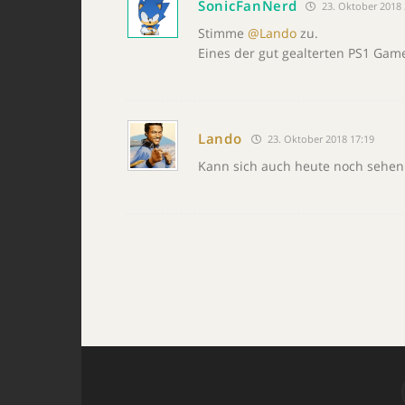
SonicFanNerd
23. Oktober 2018 
Stimme
@Lando
zu.
Eines der gut gealterten PS1 Games
Lando
23. Oktober 2018 17:19
Kann sich auch heute noch sehen l