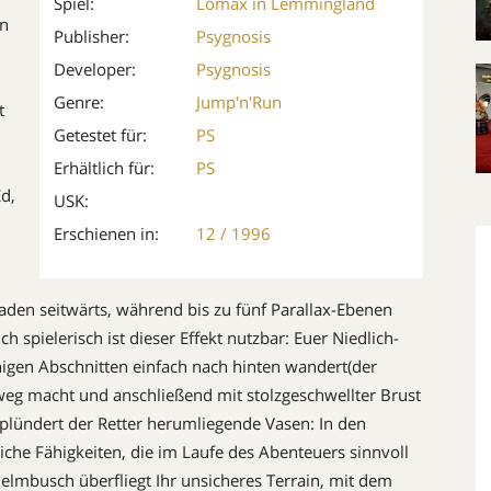
Spiel:
Lomax in Lemmingland
on
Publisher:
Psygnosis
Developer:
Psygnosis
Genre:
Jump'n'Run
t
Getestet für:
PS
Erhältlich für:
PS
d,
USK:
Erschienen in:
12 / 1996
faden seitwärts, während bis zu fünf Parallax-Ebenen
spielerisch ist dieser Effekt nutzbar: Euer Niedlich-
nigen Abschnitten einfach nach hinten wandert(der
eg macht und anschlie­ßend mit stolzgeschwellter Brust
plündert der Retter herumliegende Vasen: In den
che Fähigkeiten, die im Laufe des Abenteuers sinnvoll
elmbusch überfliegt Ihr unsicheres Terrain, mit dem