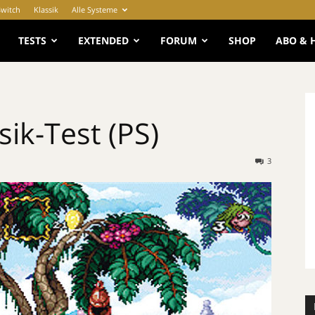
Switch
Klassik
Alle Systeme
e
TESTS
EXTENDED
FORUM
SHOP
ABO & 
ik-Test (PS)
3