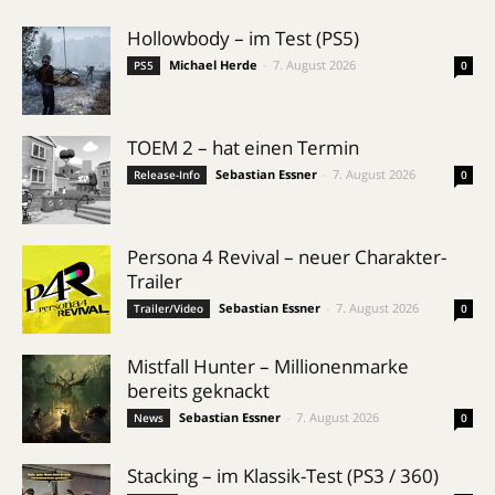
Hollowbody – im Test (PS5)
Michael Herde
-
7. August 2026
PS5
0
TOEM 2 – hat einen Termin
Sebastian Essner
-
7. August 2026
Release-Info
0
Persona 4 Revival – neuer Charakter-
Trailer
Sebastian Essner
-
7. August 2026
Trailer/Video
0
Mistfall Hunter – Millionenmarke
bereits geknackt
Sebastian Essner
-
7. August 2026
News
0
Stacking – im Klassik-Test (PS3 / 360)