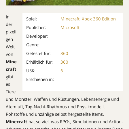
In
Spiel:
Minecraft: Xbox 360 Edition
der
Publisher:
Microsoft
pixeli
Developer:
gen
Genre:
Welt
Getestet für:
360
von
Mine
Erhältlich für:
360
craft
USK:
6
gibt
Erschienen in:
es
Tiere
und Monster, Waffen und Rüstungen, Lebensenergie und
Atemluft, Tag-Nacht-Rhythmus und Physikmodell,
Rohstoffe und unzählige selbst hergestellte Items.
Minecraft
hat so viel, was RPGs, Simulationen und Action-
Adventures ausmacht, aber es ist nichts von alledem: Denn