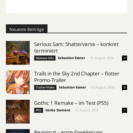
Neueste Beiträge
Serious Sam: Shatterverse – konkret
terminiert
Sebastian Essner
-
10. August 2026
Release-Info
0
Trails in the Sky 2nd Chapter – flotter
Promo-Trailer
Sebastian Essner
-
10. August 2026
Trailer/Video
0
Gothic 1 Remake – im Test (PS5)
Sönke Siemens
-
10. August 2026
PS5
1
Reanimal – erste Erweiterung