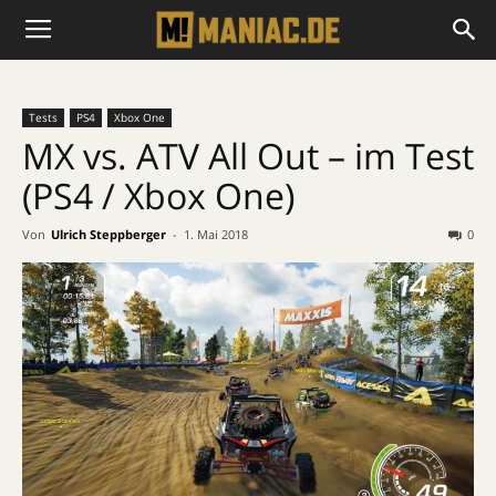
Tests
PS4
Xbox One
MX vs. ATV All Out – im Test
(PS4 / Xbox One)
Von
Ulrich Steppberger
-
1. Mai 2018
0