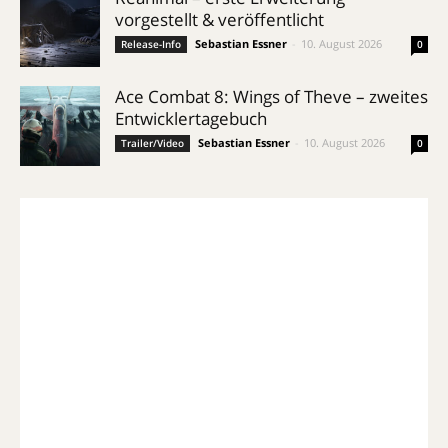
vorgestellt & veröffentlicht
Sebastian Essner
-
10. August 2026
Release-Info
0
Ace Combat 8: Wings of Theve – zweites
Entwicklertagebuch
Sebastian Essner
-
10. August 2026
Trailer/Video
0