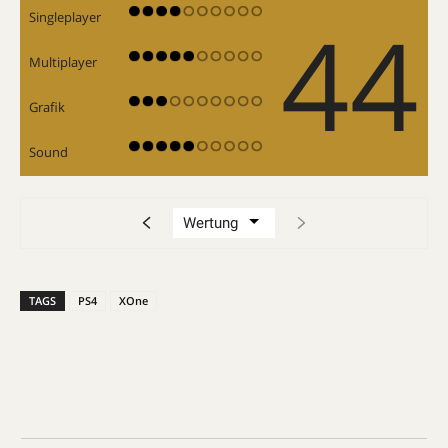
44
Singleplayer
Multiplayer
Grafik
Sound
TAGS
PS4
XOne