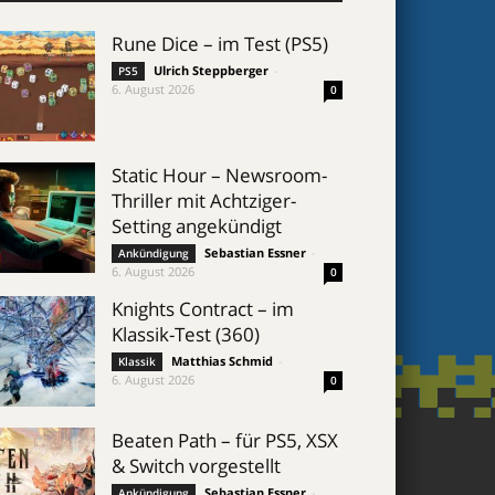
Rune Dice – im Test (PS5)
Ulrich Steppberger
-
PS5
6. August 2026
0
Static Hour – Newsroom-
Thriller mit Achtziger-
Setting angekündigt
Sebastian Essner
-
Ankündigung
6. August 2026
0
Knights Contract – im
Klassik-Test (360)
Matthias Schmid
-
Klassik
6. August 2026
0
Beaten Path – für PS5, XSX
& Switch vorgestellt
Sebastian Essner
-
Ankündigung