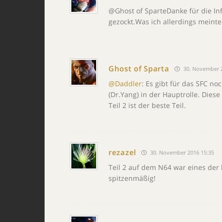
@Ghost of SparteDanke für die Inf
gezockt.Was ich allerdings meinte
Ghost of Sparta
30. November 2
@Daddler
: Es gibt für das SFC no
(Dr.Yang) in der Hauptrolle. Diese
Teil 2 ist der beste Teil.
rezazel
30. November 2016 15:35
Teil 2 auf dem N64 war eines der 
spitzenmäßig!