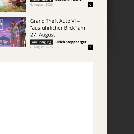
6. August 2026
0
Grand Theft Auto VI –
“ausführlicher Blick” am
27. August
Ulrich Steppberger
-
Ankündigung
6. August 2026
9