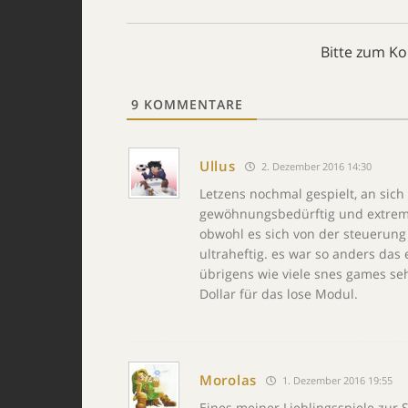
Bitte zum K
9
KOMMENTARE
Ullus
2. Dezember 2016 14:30
Letzens nochmal gespielt, an sich 
gewöhnungsbedürftig und extrem n
obwohl es sich von der steuerung 
ultraheftig. es war so anders das
übrigens wie viele snes games se
Dollar für das lose Modul.
Morolas
1. Dezember 2016 19:55
Eines meiner Lieblingsspiele zur 