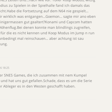
ius zu Spielen in der Spielhalle fand ich damals das
nicht.Habe die Fortsetzung auf dem N64 nie gespielt…
t mir wirklich was entgangen…Goemon… sagte mir ano eben
o einigermassen gut gealtert?Konami und Capcom hatten
 Höhenflug.Bei denen konnte man blindlings zugreifen,
 für die es nicht kennen und Koop Modus im Jump n run
unbedingt mal reinschauen… aber achtung ist sau
rung.
6 18:25
der SNES Games, die ich zusammen mit nem Kumpel
 und hat uns gut gefallen.Schade, dass es um die Serie
r Ableger es in den Westen geschafft haben.