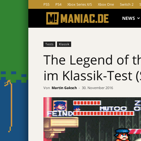
PS5
PS4
Xbox Series X/S
Xbox One
Switch 2
MANIAC.d
NEWS
Tests
Klassik
The Legend of th
im Klassik-Test 
Von
Martin Gaksch
-
30. November 2016