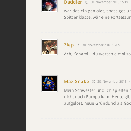
Daddler
30. November 2016 15:19
war das ein geniales, spassiges 
Spitzenklasse, wär eine Fortsetzun
Ziep
30. November 2016 15:05
Ach, Konami… du warsch a mol so
Max Snake
30. November 2016 14
Mein Schwester und ich spielten d
nicht nach Europa kam. Heute gibt
aufgelöst, neue Gründund als Good