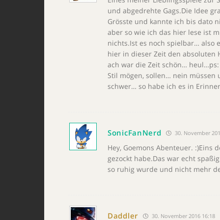
und abgedrehte Gags.Die Idee grad
Grösste und kannte ich bis dato 
aber so wie ich das hier lese is
nichts.Ist es noch spielbar… als
hier in dieser Zeit den absoluten
ach war die Zeit schön… heul…ps:
Stil mögen, sollen… nein müssen 
schwer… so habe ich es in Erinne
SonicFanNerd
30. November 201
Hey, Goemons Abenteuer. :)Eins 
gezockt habe.Das war echt spaßig
so ruhig wurde und nicht mehr de
Daddler
30. November 2016 16:18