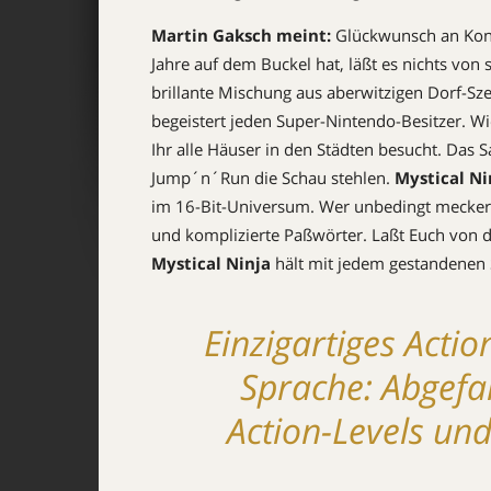
Martin Gaksch meint:
Glückwunsch an Kona
Jahre auf dem Buckel hat, läßt es nichts von
brillante Mischung aus aberwitzigen Dorf-S
begeistert jeden Super-Nintendo-Besitzer. Wi
Ihr alle Häuser in den Städten besucht. Da
Jump´n´Run die Schau stehlen.
Mystical Ni
im 16-Bit-Universum. Wer unbedingt meckern 
und komplizierte Paßwörter. Laßt Euch von 
Mystical Ninja
hält mit jedem gestandenen 
Einzigartiges Acti
Sprache: Abgefa
Action-Levels un