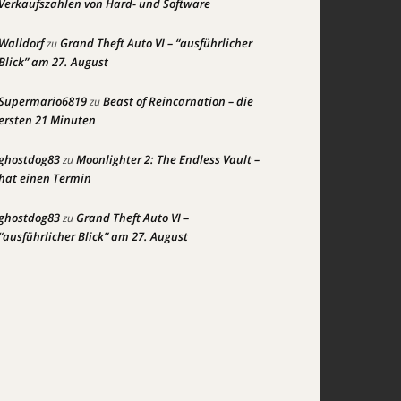
Verkaufszahlen von Hard- und Software
Walldorf
Grand Theft Auto VI – “ausführlicher
zu
Blick” am 27. August
Supermario6819
Beast of Reincarnation – die
zu
ersten 21 Minuten
ghostdog83
Moonlighter 2: The Endless Vault –
zu
hat einen Termin
ghostdog83
Grand Theft Auto VI –
zu
“ausführlicher Blick” am 27. August