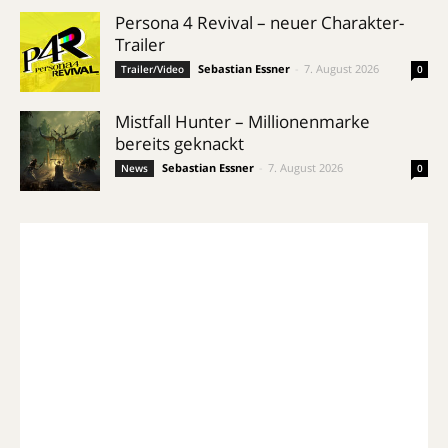
Persona 4 Revival – neuer Charakter-
Trailer
Sebastian Essner
-
7. August 2026
Trailer/Video
0
Mistfall Hunter – Millionenmarke
bereits geknackt
Sebastian Essner
-
7. August 2026
News
0