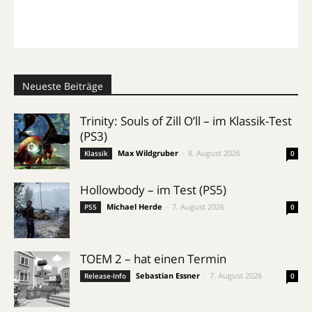
Neueste Beiträge
Trinity: Souls of Zill O’ll – im Klassik-Test
(PS3)
Max Wildgruber
-
8. August 2026
Klassik
0
Hollowbody – im Test (PS5)
Michael Herde
-
7. August 2026
PS5
0
TOEM 2 – hat einen Termin
Sebastian Essner
-
7. August 2026
Release-Info
0