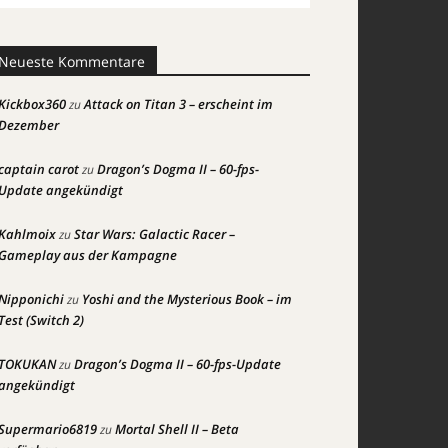
Neueste Kommentare
Kickbox360
Attack on Titan 3 – erscheint im
zu
Dezember
captain carot
Dragon’s Dogma II – 60-fps-
zu
Update angekündigt
Kahlmoix
Star Wars: Galactic Racer –
zu
Gameplay aus der Kampagne
Nipponichi
Yoshi and the Mysterious Book – im
zu
Test (Switch 2)
TOKUKAN
Dragon’s Dogma II – 60-fps-Update
zu
angekündigt
Supermario6819
Mortal Shell II – Beta
zu