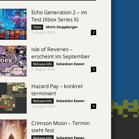
Echo Generation 2 – im
Test (Xbox Series X)
Ulrich Steppberger
-
Tests
5. August 2026
0
Isle of Reveries –
erscheint im September
Sebastian Essner
-
Release-Info
5. August 2026
0
Hazard Pay – konkret
terminiert
Sebastian Essner
-
Release-Info
5. August 2026
0
Crimson Moon – Termin
steht fest
Sebastian Essner
-
Release-Info