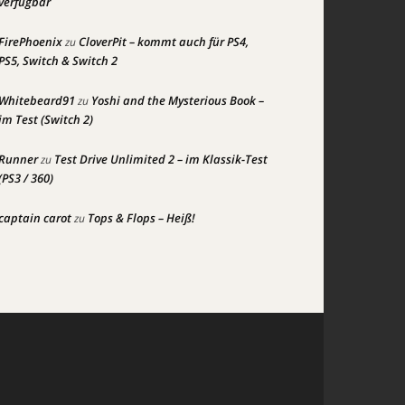
verfügbar
FirePhoenix
CloverPit – kommt auch für PS4,
zu
PS5, Switch & Switch 2
Whitebeard91
Yoshi and the Mysterious Book –
zu
im Test (Switch 2)
Runner
Test Drive Unlimited 2 – im Klassik-Test
zu
(PS3 / 360)
captain carot
Tops & Flops – Heiß!
zu