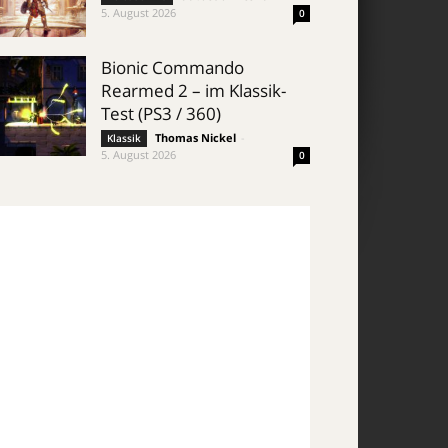
5. August 2026
0
Bionic Commando
Rearmed 2 – im Klassik-
Test (PS3 / 360)
Thomas Nickel
-
Klassik
5. August 2026
0