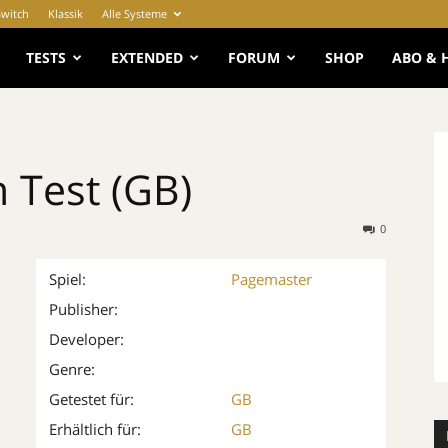
Switch
Klassik
Alle Systeme
e
TESTS
EXTENDED
FORUM
SHOP
ABO & 
 Test (GB)
0
Spiel:
Pagemaster
Publisher:
Developer:
Genre:
Getestet für:
GB
Erhältlich für:
GB