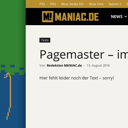
PS5
PS4
Xbox Series X/S
Xbox One
Switch 2
MANIAC.d
NEWS
Tests
Pagemaster – im
Von
Redaktion MANIAC.de
-
13. August 2016
Hier fehlt leider noch der Text – sorry!