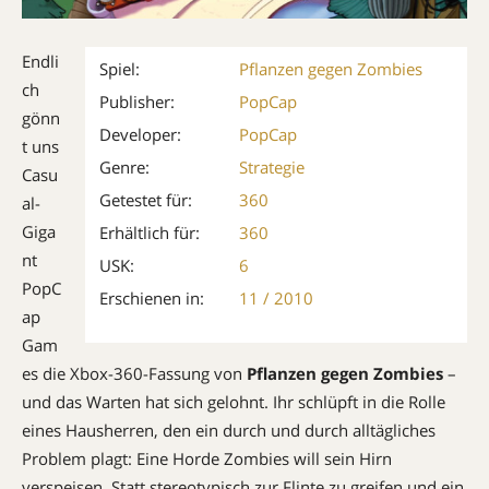
Endli
Spiel:
Pflanzen gegen Zombies
ch
Publisher:
PopCap
gönn
Developer:
PopCap
t uns
Genre:
Strategie
Casu
Getestet für:
360
al-
Giga
Erhältlich für:
360
nt
USK:
6
PopC
Erschienen in:
11 / 2010
ap
Gam
es die Xbox-360-Fassung von
Pflanzen gegen Zombies
–
und das Warten hat sich gelohnt. Ihr schlüpft in die Rolle
eines Hausherren, den ein durch und durch alltägliches
Problem plagt: Eine Horde Zombies will sein Hirn
verspeisen. Statt stereotypisch zur Flinte zu greifen und ein