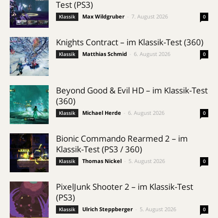
Test (PS3)
Max Wildgruber
-
7. August 2026
Klassik
0
Knights Contract – im Klassik-Test (360)
Matthias Schmid
-
6. August 2026
Klassik
0
Beyond Good & Evil HD – im Klassik-Test
(360)
Michael Herde
-
6. August 2026
Klassik
0
Bionic Commando Rearmed 2 – im
Klassik-Test (PS3 / 360)
Thomas Nickel
-
5. August 2026
Klassik
0
PixelJunk Shooter 2 – im Klassik-Test
(PS3)
Ulrich Steppberger
-
5. August 2026
Klassik
0