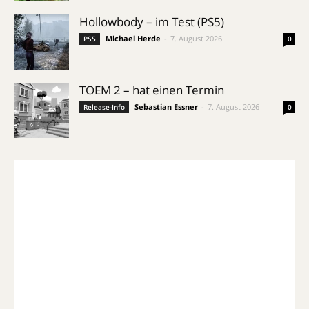
Hollowbody – im Test (PS5)
Michael Herde
-
7. August 2026
PS5
0
TOEM 2 – hat einen Termin
Sebastian Essner
-
7. August 2026
Release-Info
0