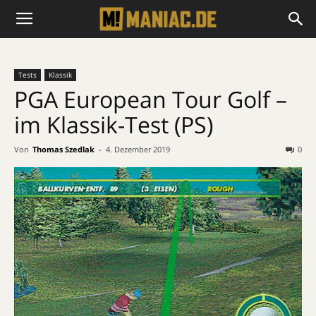
Tests
Klassik
PGA European Tour Golf –
im Klassik-Test (PS)
Von
Thomas Szedlak
-
4. Dezember 2019
0