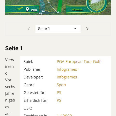
Seite 1
Verw
Spiel:
PGA European Tour Golf
irren
Publisher:
Infogrames
d:
Developer:
Infogrames
Vor
Genre:
Sport
sechs
Getestet für:
PS
Jahre
n gab
Erhältlich für:
PS
es
USK:
auf
Erschienen in:
1 / 2000