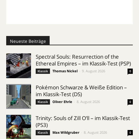
Neueste Beiträge
Spectral Souls: Resurrection of the
Ethereal Empires – im Klassik-Test (PSP)
Thomas Nickel
-
9. August 2026
Klassik
0
Pokémon Schwarze & Weiße Edition –
im Klassik-Test (DS)
Oliver Ehrle
-
8. August 2026
Klassik
0
Trinity: Souls of Zill O’ll – im Klassik-Test
(PS3)
Max Wildgruber
-
8. August 2026
Klassik
0