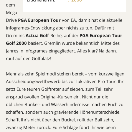
dem
Mega
Drive
PGA European Tour
von EA, damit hat die aktuelle
Infogrames-Entwicklung aber nichts zu tun. Dafür mit
Gremlins
Actua Golf
-Reihe, auf der
PGA European Tour
Golf 2000
basiert. Gremlin wurde bekanntlich Mitte des
Jahres in Infogrames eingegliedert. Alles klar? Na dann,
rauf auf den Golfplatz!
Mehr als zehn Spielmodi stehen bereit – vom kurzweiligen
Ausscheidungs­wett­bewerb bis zur lukrativen Pro Tour. Ihr
setzt Eure teuren Golftreter auf sieben, zum Teil sehr
anspruchsvollen Origi­nal-Kursen ein. Nicht nur die
üblichen Bun­ker- und Wasserhindernisse machen Euch zu
schaffen, sondern auch gravierende Höhenunterschiede.
Schafft Ihr’s nicht über den Buckel, rollt der Ball zehn,
zwanzig Meter zurück. Eure Schläge führt Ihr wie beim