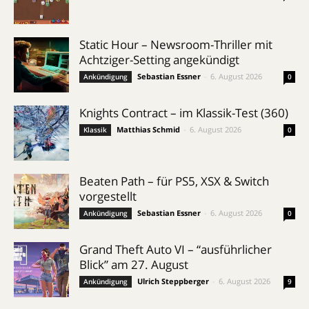
Static Hour – Newsroom-Thriller mit
Achtziger-Setting angekündigt
Sebastian Essner
-
6. August 2026
Ankündigung
0
Knights Contract – im Klassik-Test (360)
Matthias Schmid
-
6. August 2026
Klassik
0
Beaten Path – für PS5, XSX & Switch
vorgestellt
Sebastian Essner
-
6. August 2026
Ankündigung
0
Grand Theft Auto VI – “ausführlicher
Blick” am 27. August
Ulrich Steppberger
-
6. August 2026
Ankündigung
9