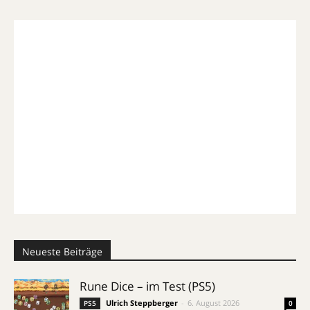
Neueste Beiträge
Rune Dice – im Test (PS5)
Ulrich Steppberger
-
6. August 2026
PS5
0