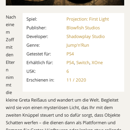
Nach
Spiel:
Projection: First Light
eine
Publisher:
Blowfish Studios
m
Developer:
Shadowplay Studio
Zoff
Genre:
Jump'n'Run
mit
Getestet für:
PS4
den
Elter
Erhältlich für:
PS4
,
Switch
,
XOne
n
USK:
6
nim
Erschienen in:
11 / 2020
mt
die
kleine Greta Reißaus und wandert um die Welt. Begleitet
wird sie von einen mysteriösen Licht, das Ihr mit dem
zweiten Knüppel steuert und so dafür sorgt, dass Objekte
Schatten werfen – die dienen dann als Plattformen und
Rampen für Gretas Hüpftouren oder lenken etwa rollende