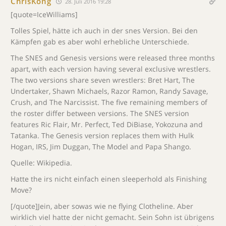
ChrisKong
28. Juli 2016 19:28
[quote=IceWilliams]
Tolles Spiel, hätte ich auch in der snes Version. Bei den
Kämpfen gab es aber wohl erhebliche Unterschiede.
The SNES and Genesis versions were released three months
apart, with each version having several exclusive wrestlers.
The two versions share seven wrestlers: Bret Hart, The
Undertaker, Shawn Michaels, Razor Ramon, Randy Savage,
Crush, and The Narcissist. The five remaining members of
the roster differ between versions. The SNES version
features Ric Flair, Mr. Perfect, Ted DiBiase, Yokozuna and
Tatanka. The Genesis version replaces them with Hulk
Hogan, IRS, Jim Duggan, The Model and Papa Shango.
Quelle: Wikipedia.
Hatte the irs nicht einfach einen sleeperhold als Finishing
Move?
[/quote]Jein, aber sowas wie ne flying Clotheline. Aber
wirklich viel hatte der nicht gemacht. Sein Sohn ist übrigens