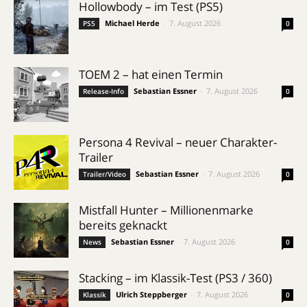
Hollowbody – im Test (PS5)
Michael Herde
-
7. August 2026
PS5
0
TOEM 2 – hat einen Termin
Sebastian Essner
-
7. August 2026
Release-Info
0
Persona 4 Revival – neuer Charakter-
Trailer
Sebastian Essner
-
7. August 2026
Trailer/Video
0
Mistfall Hunter – Millionenmarke
bereits geknackt
Sebastian Essner
-
7. August 2026
News
0
Stacking – im Klassik-Test (PS3 / 360)
Ulrich Steppberger
-
7. August 2026
Klassik
0