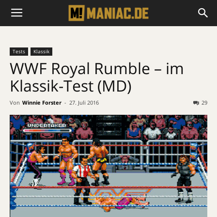
Tests
Klassik
WWF Royal Rumble – im
Klassik-Test (MD)
Von
Winnie Forster
-
27. Juli 2016
29