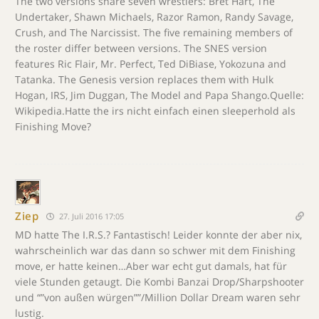
The two versions share seven wrestlers: Bret Hart, The
Undertaker, Shawn Michaels, Razor Ramon, Randy Savage,
Crush, and The Narcissist. The five remaining members of
the roster differ between versions. The SNES version
features Ric Flair, Mr. Perfect, Ted DiBiase, Yokozuna and
Tatanka. The Genesis version replaces them with Hulk
Hogan, IRS, Jim Duggan, The Model and Papa Shango.Quelle:
Wikipedia.Hatte the irs nicht einfach einen sleeperhold als
Finishing Move?
Ziep
27. Juli 2016 17:05
MD hatte The I.R.S.? Fantastisch! Leider konnte der aber nix,
wahrscheinlich war das dann so schwer mit dem Finishing
move, er hatte keinen…Aber war echt gut damals, hat für
viele Stunden getaugt. Die Kombi Banzai Drop/Sharpshooter
und “”von außen würgen””/Million Dollar Dream waren sehr
lustig.