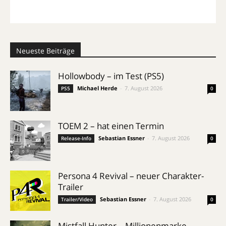
Neueste Beiträge
Hollowbody – im Test (PS5)
Michael Herde
-
7. August 2026
PS5
0
TOEM 2 – hat einen Termin
Sebastian Essner
-
7. August 2026
Release-Info
0
Persona 4 Revival – neuer Charakter-
Trailer
Sebastian Essner
-
7. August 2026
Trailer/Video
0
Mistfall Hunter – Millionenmarke