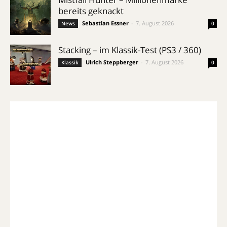
bereits geknackt
Sebastian Essner
-
7. August 2026
News
0
Stacking – im Klassik-Test (PS3 / 360)
Ulrich Steppberger
-
7. August 2026
Klassik
0