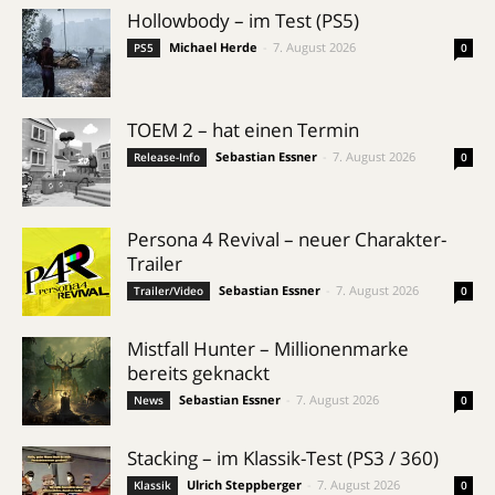
Hollowbody – im Test (PS5)
Michael Herde
-
7. August 2026
PS5
0
TOEM 2 – hat einen Termin
Sebastian Essner
-
7. August 2026
Release-Info
0
Persona 4 Revival – neuer Charakter-
Trailer
Sebastian Essner
-
7. August 2026
Trailer/Video
0
Mistfall Hunter – Millionenmarke
bereits geknackt
Sebastian Essner
-
7. August 2026
News
0
Stacking – im Klassik-Test (PS3 / 360)
Ulrich Steppberger
-
7. August 2026
Klassik
0