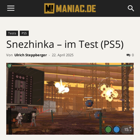
Tests
PS5
Snezhinka – im Test (PS5)
Von
Ulrich Steppberger
-
22. April 2025
0