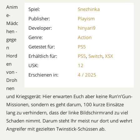
Anim
Spiel:
Snezhinka
e-
Publisher:
Playism
Mädc
Developer:
hinyari9
hen ­
Genre:
Action
gege
Getestet für:
PS5
n
Hord
Erhältlich für:
PS5
,
Switch
,
XSX
en
USK:
12
von ­
Erschienen in:
4 / 2025
Droh
nen
und Kriegsgerät: Hier erwarten Euch aber keine Run’n’Gun-
Missionen, sondern es geht darum, 100 kurze Einsätze
lang zu verhindern, dass der linke Bildschirmrand zu viel
Schaden nimmt. Darum steht Ihr meist nur dort und wehrt
Angreifer mit gezielten Twinstick-Schüssen ab.