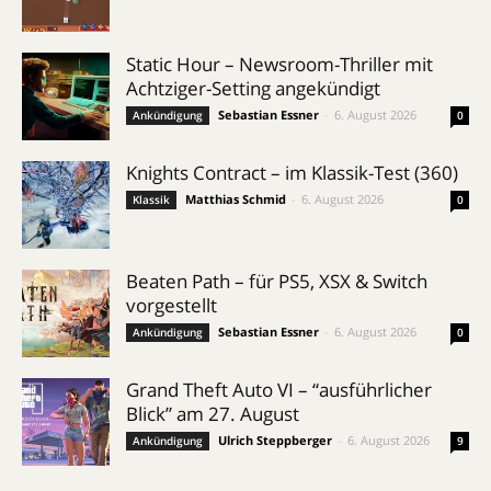
Static Hour – Newsroom-Thriller mit
Achtziger-Setting angekündigt
Sebastian Essner
-
6. August 2026
Ankündigung
0
Knights Contract – im Klassik-Test (360)
Matthias Schmid
-
6. August 2026
Klassik
0
Beaten Path – für PS5, XSX & Switch
vorgestellt
Sebastian Essner
-
6. August 2026
Ankündigung
0
Grand Theft Auto VI – “ausführlicher
Blick” am 27. August
Ulrich Steppberger
-
6. August 2026
Ankündigung
9