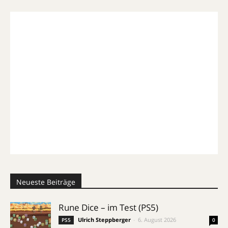
Neueste Beiträge
Rune Dice – im Test (PS5)
Ulrich Steppberger
-
6. August 2026
PS5
0