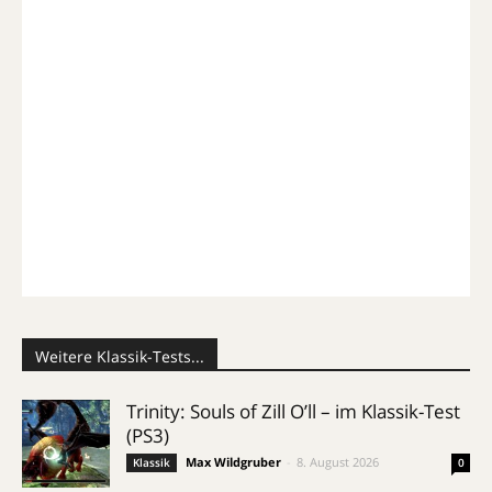
Weitere Klassik-Tests...
Trinity: Souls of Zill O’ll – im Klassik-Test
(PS3)
Max Wildgruber
-
8. August 2026
Klassik
0