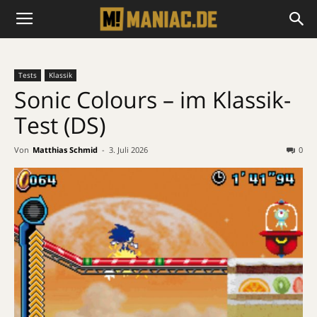
Tests
Klassik
Sonic Colours – im Klassik-
Test (DS)
Von
Matthias Schmid
-
3. Juli 2026
0