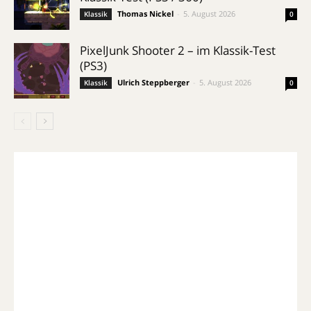
Thomas Nickel
-
5. August 2026
Klassik
0
PixelJunk Shooter 2 – im Klassik-Test
(PS3)
Ulrich Steppberger
-
5. August 2026
Klassik
0