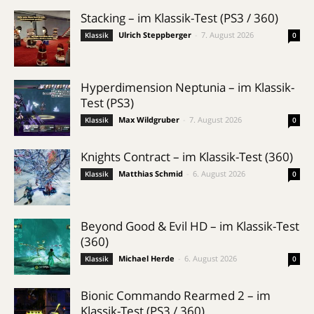
Stacking – im Klassik-Test (PS3 / 360)
Ulrich Steppberger
-
7. August 2026
Klassik
0
Hyperdimension Neptunia – im Klassik-
Test (PS3)
Max Wildgruber
-
7. August 2026
Klassik
0
Knights Contract – im Klassik-Test (360)
Matthias Schmid
-
6. August 2026
Klassik
0
Beyond Good & Evil HD – im Klassik-Test
(360)
Michael Herde
-
6. August 2026
Klassik
0
Bionic Commando Rearmed 2 – im
Klassik-Test (PS3 / 360)