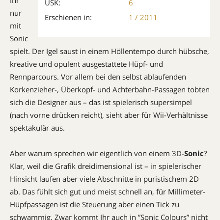
Ihr
USK:
6
nur
Erschienen in:
1 / 2011
mit
Sonic
spielt. Der Igel saust in einem Höllentempo durch hübsche,
kreative und opulent ausgestattete Hüpf- und
Rennparcours. Vor allem bei den selbst ablaufenden
Korkenzieher-, Überkopf- und Achterbahn-Passagen tobten
sich die Designer aus – das ist spielerisch supersimpel
(nach vorne drücken reicht), sieht aber für Wii-Verhältnisse
spektakulär aus.
Aber warum sprechen wir eigentlich von einem 3D-
Sonic
?
Klar, weil die Grafik dreidimensional ist – in spielerischer
Hinsicht laufen aber viele Abschnitte in puristischem 2D
ab. Das fühlt sich gut und meist schnell an, für Millimeter-
Hüpfpassagen ist die Steuerung aber einen Tick zu
schwammig. Zwar kommt Ihr auch in ”Sonic Colours” nicht