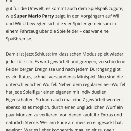
nur
gut für die Umwelt, es kommt auch dem Spielspaß ­zugute,
wie
Super Mario ­Party
zeigt. In den Vorgängern auf Wii
und Wii U bewegten sich die vier Spieler gemeinsam in
einem Fahrzeug über die Spielfelder – das war eine
Spaßbremse.
Damit ist jetzt Schluss: Im klassischen Modus spielt wieder
jeder für sich. Es wird gewürfelt und gezogen, verschiedene
Felder bergen Ereignisse und nach jedem Durchgang gibt
es ein flottes, schnell verstandenes Minispiel. Neu sind die
unterschiedlichen Würfel: Neben dem regulären 6er-Würfel
hat jede Spielfigur einen eigenen mit individuellen
Eigenschaften. So kann auch mal eine 7 gewürfelt werden;
ebenso ist es möglich, durch einen unglücklichen Wurf ein
paar Münzen zu verlieren. Von denen kauft Ihr Extras und
natürlich Sterne: Wer am Ende am meisten eingesackt hat,
gewinnt. Wer es lieber kooperativ mag, spielt zu zweit