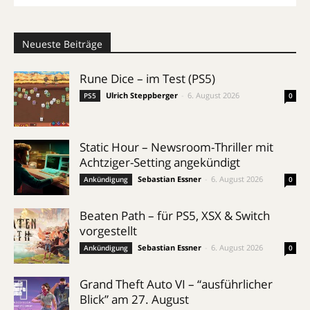
Neueste Beiträge
Rune Dice – im Test (PS5)
Ulrich Steppberger
-
6. August 2026
PS5
0
Static Hour – Newsroom-Thriller mit
Achtziger-Setting angekündigt
Sebastian Essner
-
6. August 2026
Ankündigung
0
Beaten Path – für PS5, XSX & Switch
vorgestellt
Sebastian Essner
-
6. August 2026
Ankündigung
0
Grand Theft Auto VI – “ausführlicher
Blick” am 27. August