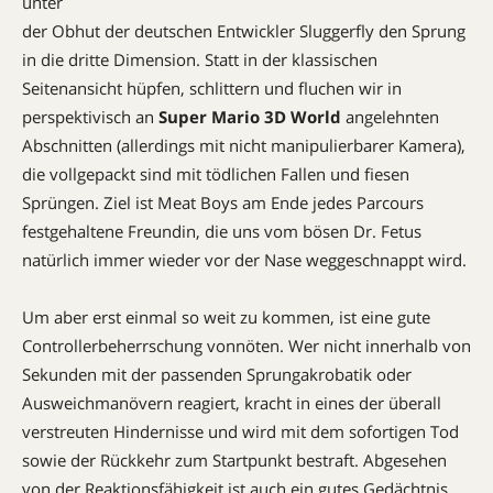
unter
der Obhut der deutschen Entwickler Sluggerfly den Sprung
in die dritte Dimension. Statt in der klassischen
Seitenansicht hüpfen, schlittern und fluchen wir in
perspektivisch an
Super Mario 3D World
angelehnten
Abschnitten (allerdings mit nicht manipulierbarer ­Kamera),
die vollgepackt sind mit tödlichen Fallen und fiesen
Sprüngen. Ziel ist Meat Boys am Ende jedes Parcours
festgehaltene Freundin, die uns vom bösen Dr. Fetus
natürlich immer wieder vor der Nase weggeschnappt wird.
Um aber erst einmal so weit zu kommen, ist eine gute
Controller­beherrschung vonnöten. Wer nicht innerhalb von
Sekunden mit der passenden Sprungakrobatik oder
Ausweichmanövern reagiert, kracht in eines der überall
verstreuten Hindernisse und wird mit dem sofortigen Tod
sowie der Rückkehr zum Startpunkt bestraft. Abgesehen
von der Reaktionsfähigkeit ist auch ein gutes Gedächtnis