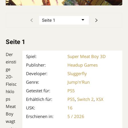
Seite 1
Der
Spiel:
Super Meat Boy 3D
einsti
Publisher:
Headup Games
ge
Developer:
Sluggerfly
2D-
Genre:
Jump'n'Run
Fleisc
Getestet für:
PS5
hklo
ps
Erhältlich für:
PS5
,
Switch 2
,
XSX
Meat
USK:
16
Boy
Erschienen in:
5 / 2026
wagt