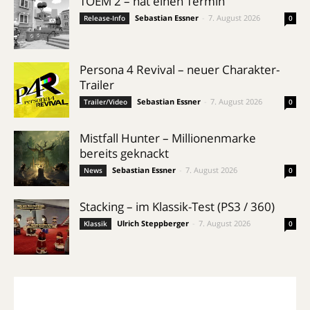
TOEM 2 – hat einen Termin
Sebastian Essner
-
7. August 2026
Release-Info
0
Persona 4 Revival – neuer Charakter-
Trailer
Sebastian Essner
-
7. August 2026
Trailer/Video
0
Mistfall Hunter – Millionenmarke
bereits geknackt
Sebastian Essner
-
7. August 2026
News
0
Stacking – im Klassik-Test (PS3 / 360)
Ulrich Steppberger
-
7. August 2026
Klassik
0