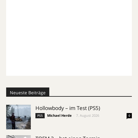
Neueste Beiträge
Hollowbody – im Test (PS5)
Michael Herde
-
7. August 2026
PS5
0