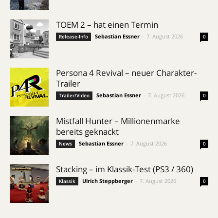
TOEM 2 – hat einen Termin
Sebastian Essner
-
7. August 2026
Release-Info
0
Persona 4 Revival – neuer Charakter-
Trailer
Sebastian Essner
-
7. August 2026
Trailer/Video
0
Mistfall Hunter – Millionenmarke
bereits geknackt
Sebastian Essner
-
7. August 2026
News
0
Stacking – im Klassik-Test (PS3 / 360)
Ulrich Steppberger
-
7. August 2026
Klassik
0