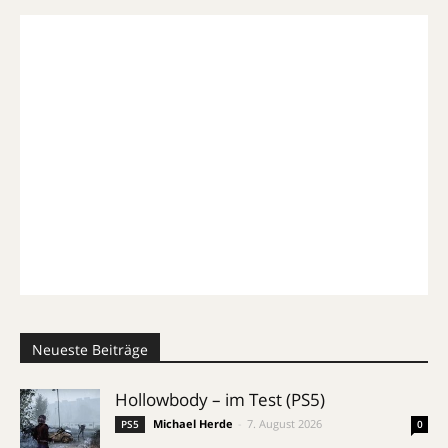
Neueste Beiträge
Hollowbody – im Test (PS5)
Michael Herde
-
7. August 2026
PS5
0