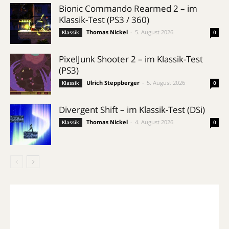
Bionic Commando Rearmed 2 – im
Klassik-Test (PS3 / 360)
Thomas Nickel
-
5. August 2026
Klassik
0
PixelJunk Shooter 2 – im Klassik-Test
(PS3)
Ulrich Steppberger
-
5. August 2026
Klassik
0
Divergent Shift – im Klassik-Test (DSi)
Thomas Nickel
-
4. August 2026
Klassik
0