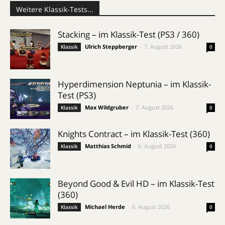
Weitere Klassik-Tests...
Stacking – im Klassik-Test (PS3 / 360)
Ulrich Steppberger
-
7. August 2026
Klassik
0
Hyperdimension Neptunia – im Klassik-
Test (PS3)
Max Wildgruber
-
7. August 2026
Klassik
0
Knights Contract – im Klassik-Test (360)
Matthias Schmid
-
6. August 2026
Klassik
0
Beyond Good & Evil HD – im Klassik-Test
(360)
Michael Herde
-
6. August 2026
Klassik
0