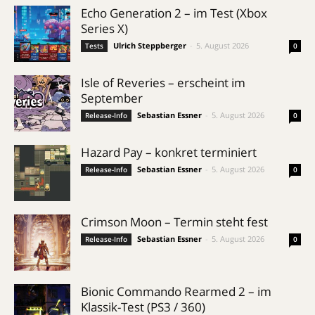
Echo Generation 2 – im Test (Xbox
Series X)
Ulrich Steppberger
-
5. August 2026
Tests
0
Isle of Reveries – erscheint im
September
Sebastian Essner
-
5. August 2026
Release-Info
0
Hazard Pay – konkret terminiert
Sebastian Essner
-
5. August 2026
Release-Info
0
Crimson Moon – Termin steht fest
Sebastian Essner
-
5. August 2026
Release-Info
0
Bionic Commando Rearmed 2 – im
Klassik-Test (PS3 / 360)