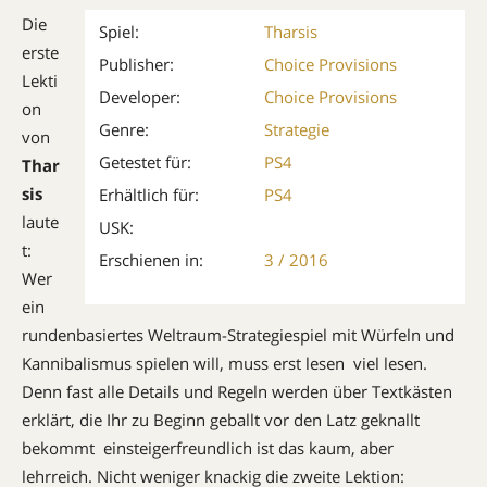
Die
Spiel:
Tharsis
erste
Publisher:
Choice Provisions
Lekti
Developer:
Choice Provisions
on
Genre:
Strategie
von
Getestet für:
PS4
Thar
sis
Erhältlich für:
PS4
laute
USK:
t:
Erschienen in:
3 / 2016
Wer
ein
rundenbasiertes Weltraum-Strategiespiel mit Würfeln und
Kannibalismus spielen will, muss erst lesen  viel lesen.
Denn fast alle Details und Regeln werden über Textkästen
erklärt, die Ihr zu Beginn geballt vor den Latz geknallt
bekommt  einsteigerfreundlich ist das kaum, aber
lehrreich. Nicht weniger knackig die zweite Lektion: