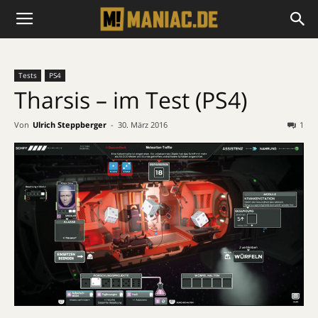
Tests
PS4
Tharsis – im Test (PS4)
Von
Ulrich Steppberger
-
30. März 2016
1