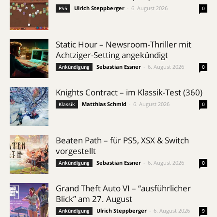
Ulrich Steppberger
-
6. August 2026
PS5
0
Static Hour – Newsroom-Thriller mit
Achtziger-Setting angekündigt
Sebastian Essner
-
6. August 2026
Ankündigung
0
Knights Contract – im Klassik-Test (360)
Matthias Schmid
-
6. August 2026
Klassik
0
Beaten Path – für PS5, XSX & Switch
vorgestellt
Sebastian Essner
-
6. August 2026
Ankündigung
0
Grand Theft Auto VI – “ausführlicher
Blick” am 27. August
Ulrich Steppberger
-
6. August 2026
Ankündigung
9