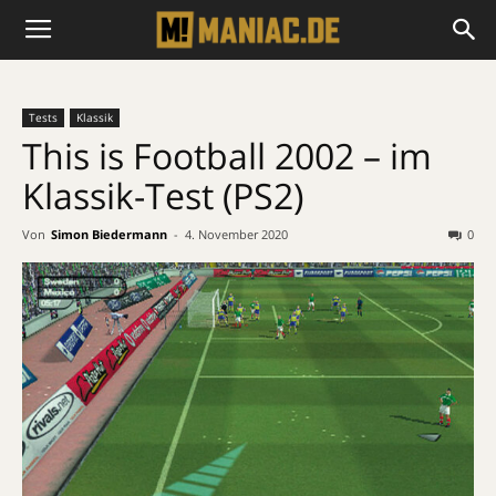
Tests
Klassik
This is Football 2002 – im
Klassik-Test (PS2)
Von
Simon Biedermann
-
4. November 2020
0