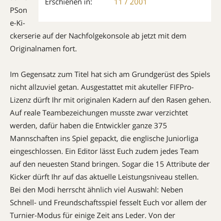
Erschienen in:
11 / 2001
PSon
e-Ki­
cker­serie auf der Nach­folge­konsole ab jetzt mit dem
Original­namen fort.
Im Gegensatz zum Titel hat sich am Grundgerüst des Spiels
nicht allzuviel getan. Ausgestattet mit akuteller FIFPro-
Lizenz dürft Ihr mit originalen Ka­dern auf den Rasen gehen.
Auf reale Team­be­zeichungen musste zwar verzichtet
werden, dafür haben die Entwickler ganze 375
Mannschaften ins Spiel gepackt, die englische Juniorliga
eingeschlossen. Ein Editor lässt Euch zudem jedes Team
auf den neuesten Stand bringen. Sogar die 15 Attribute der
Kicker dürft Ihr auf das aktuelle Leistungsniveau stellen.
Bei den Modi herrscht ähnlich viel Auswahl: Neben
Schnell- und Freund­schafts­­spiel fesselt Euch vor allem der
Turnier-Modus für einige Zeit ans Leder. Von der