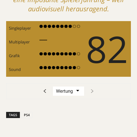
audiovisuell herausragend.
82
Singleplayer
Multiplayer
Grafik
Sound
TAGS
PS4