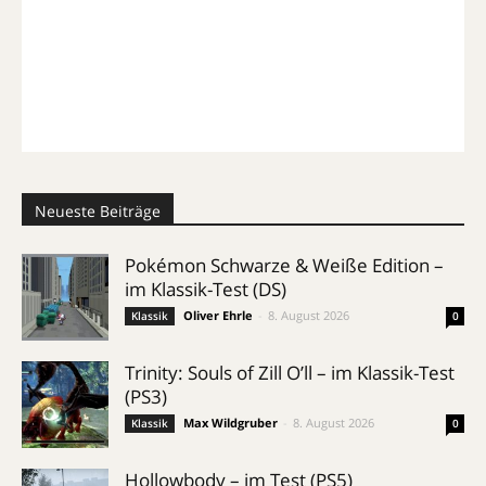
Neueste Beiträge
Pokémon Schwarze & Weiße Edition –
im Klassik-Test (DS)
Oliver Ehrle
-
8. August 2026
Klassik
0
Trinity: Souls of Zill O’ll – im Klassik-Test
(PS3)
Max Wildgruber
-
8. August 2026
Klassik
0
Hollowbody – im Test (PS5)