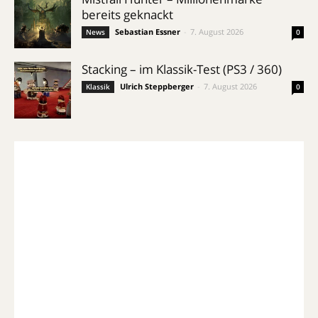
bereits geknackt
Sebastian Essner
-
7. August 2026
News
0
Stacking – im Klassik-Test (PS3 / 360)
Ulrich Steppberger
-
7. August 2026
Klassik
0