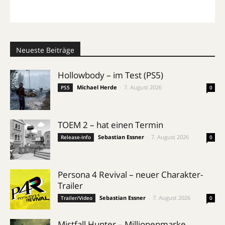
Neueste Beiträge
Hollowbody – im Test (PS5)
Michael Herde
-
7. August 2026
PS5
0
TOEM 2 – hat einen Termin
Sebastian Essner
-
7. August 2026
Release-Info
0
Persona 4 Revival – neuer Charakter-
Trailer
Sebastian Essner
-
7. August 2026
Trailer/Video
0
Mistfall Hunter – Millionenmarke