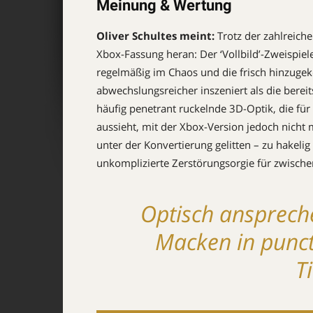
Meinung & Wertung
Oliver Schultes meint:
Trotz der zahlreic
Xbox-Fassung heran: Der ‘Vollbild’-Zweispi
regelmäßig im Chaos und die frisch hinzug
abwechslungsreicher inszeniert als die bere
häufig penetrant ruckelnde 3D-Optik, die fü
aussieht, mit der Xbox-Version jedoch nicht 
unter der Konvertierung gelitten – zu hakeli
unkomplizierte Zerstörungsorgie für zwischen
Optisch ansprech
Macken in punc
T