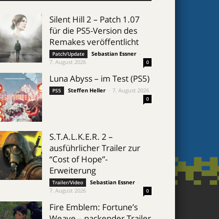
Silent Hill 2 – Patch 1.07
für die PS5-Version des
Remakes veröffentlicht
Sebastian Essner
-
Patch/Update
7. August 2026
0
Luna Abyss – im Test (PS5)
Steffen Heller
-
7. August 2026
PS5
0
S.T.A.L.K.E.R. 2 –
ausführlicher Trailer zur
“Cost of Hope”-
Erweiterung
Sebastian Essner
-
Trailer/Video
7. August 2026
0
Fire Emblem: Fortune’s
Weave – packender Trailer