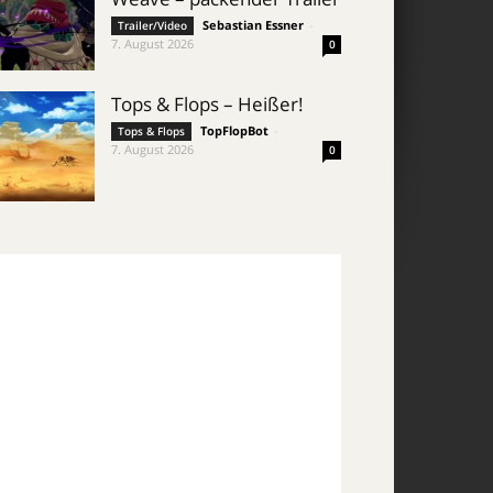
Sebastian Essner
-
Trailer/Video
7. August 2026
0
Tops & Flops – Heißer!
TopFlopBot
-
Tops & Flops
7. August 2026
0