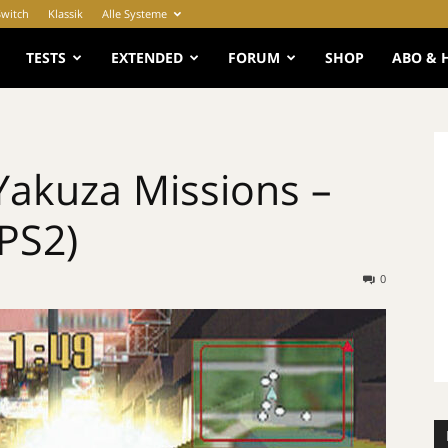
Switch
Klassik
Alle Systeme
e
TESTS
EXTENDED
FORUM
SHOP
ABO & 
Yakuza Missions –
(PS2)
0