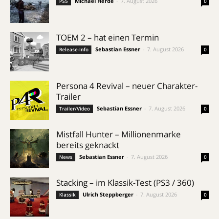
Michael Herde
-
7. August 2026
PS5
0
TOEM 2 – hat einen Termin
Sebastian Essner
-
7. August 2026
Release-Info
0
Persona 4 Revival – neuer Charakter-
Trailer
Sebastian Essner
-
7. August 2026
Trailer/Video
0
Mistfall Hunter – Millionenmarke
bereits geknackt
Sebastian Essner
-
7. August 2026
News
0
Stacking – im Klassik-Test (PS3 / 360)
Ulrich Steppberger
-
7. August 2026
Klassik
0