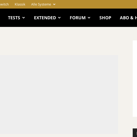
Switch
Klassik
Alle Systeme
e
TESTS
EXTENDED
FORUM
SHOP
ABO & 