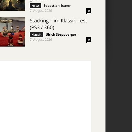
Sebastian Essner
-
News
7. August 2026
0
Stacking – im Klassik-Test
(PS3 / 360)
Ulrich Steppberger
-
Klassik
7. August 2026
0