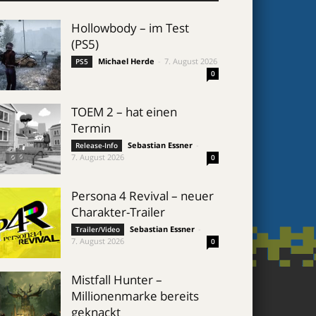
Hollowbody – im Test
(PS5)
Michael Herde
-
7. August 2026
PS5
0
TOEM 2 – hat einen
Termin
Sebastian Essner
-
Release-Info
7. August 2026
0
Persona 4 Revival – neuer
Charakter-Trailer
Sebastian Essner
-
Trailer/Video
7. August 2026
0
Mistfall Hunter –
Millionenmarke bereits
geknackt