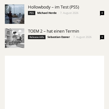
Hollowbody – im Test (PS5)
Michael Herde
-
7. August 2026
PS5
0
TOEM 2 – hat einen Termin
Sebastian Essner
-
7. August 2026
Release-Info
0