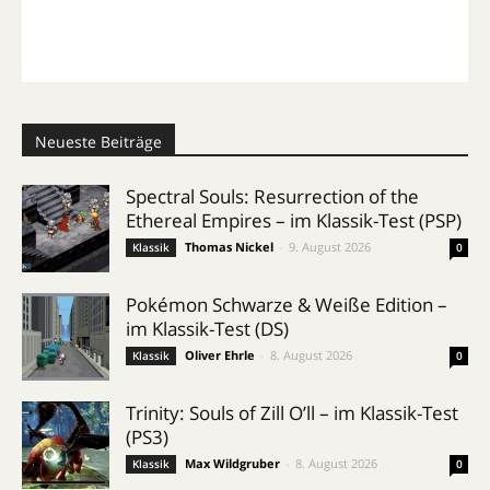
Neueste Beiträge
Spectral Souls: Resurrection of the
Ethereal Empires – im Klassik-Test (PSP)
Thomas Nickel
-
9. August 2026
Klassik
0
Pokémon Schwarze & Weiße Edition –
im Klassik-Test (DS)
Oliver Ehrle
-
8. August 2026
Klassik
0
Trinity: Souls of Zill O’ll – im Klassik-Test
(PS3)
Max Wildgruber
-
8. August 2026
Klassik
0