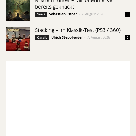
bereits geknackt
Sebastian Essner
-
7. August 2026
News
0
Stacking – im Klassik-Test (PS3 / 360)
Ulrich Steppberger
-
7. August 2026
Klassik
0