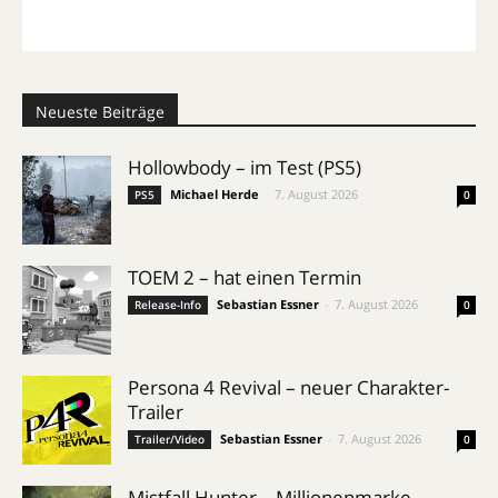
Neueste Beiträge
Hollowbody – im Test (PS5)
Michael Herde
-
7. August 2026
PS5
0
TOEM 2 – hat einen Termin
Sebastian Essner
-
7. August 2026
Release-Info
0
Persona 4 Revival – neuer Charakter-
Trailer
Sebastian Essner
-
7. August 2026
Trailer/Video
0
Mistfall Hunter – Millionenmarke