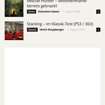
Mistfall Hunter – Millionenmarke
bereits geknackt
Sebastian Essner
-
7. August 2026
News
0
Stacking – im Klassik-Test (PS3 / 360)
Ulrich Steppberger
-
7. August 2026
Klassik
0