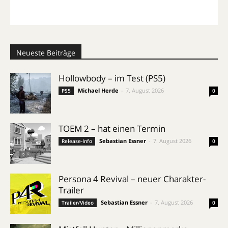
Neueste Beiträge
Hollowbody – im Test (PS5)
Michael Herde
-
7. August 2026
PS5
0
TOEM 2 – hat einen Termin
Sebastian Essner
-
7. August 2026
Release-Info
0
Persona 4 Revival – neuer Charakter-
Trailer
Sebastian Essner
-
7. August 2026
Trailer/Video
0