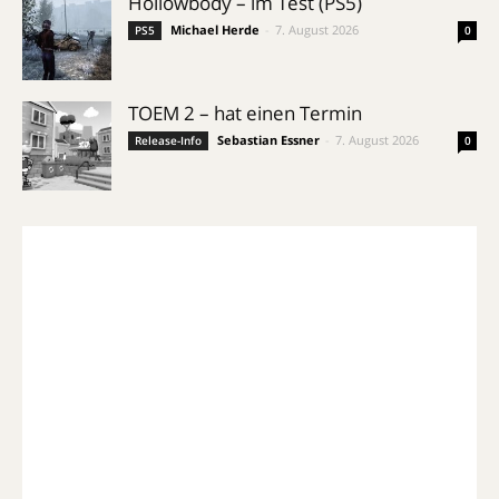
Hollowbody – im Test (PS5)
Michael Herde
-
7. August 2026
PS5
0
TOEM 2 – hat einen Termin
Sebastian Essner
-
7. August 2026
Release-Info
0