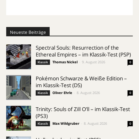
Neueste Beiträge
Spectral Souls: Resurrection of the
Ethereal Empires – im Klassik-Test (PSP)
Thomas Nickel
-
9. August 2026
Klassik
0
Pokémon Schwarze & Weiße Edition –
im Klassik-Test (DS)
Oliver Ehrle
-
8. August 2026
Klassik
0
Trinity: Souls of Zill O’ll – im Klassik-Test
(PS3)
Max Wildgruber
-
8. August 2026
Klassik
0