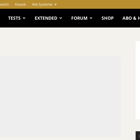
Switch
Klassik
Alle Systeme
e
TESTS
EXTENDED
FORUM
SHOP
ABO & 