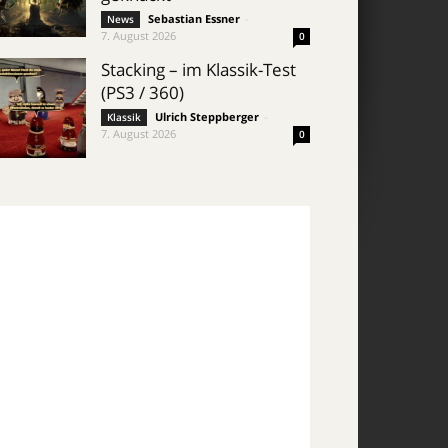
Sebastian Essner
-
News
7. August 2026
0
Stacking – im Klassik-Test
(PS3 / 360)
Ulrich Steppberger
-
Klassik
7. August 2026
0