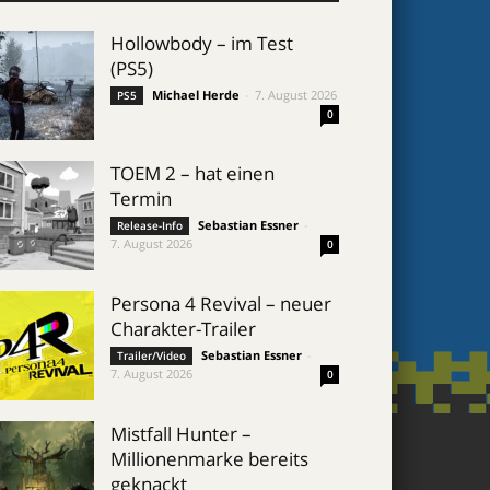
Hollowbody – im Test
(PS5)
Michael Herde
-
7. August 2026
PS5
0
TOEM 2 – hat einen
Termin
Sebastian Essner
-
Release-Info
7. August 2026
0
Persona 4 Revival – neuer
Charakter-Trailer
Sebastian Essner
-
Trailer/Video
7. August 2026
0
Mistfall Hunter –
Millionenmarke bereits
geknackt