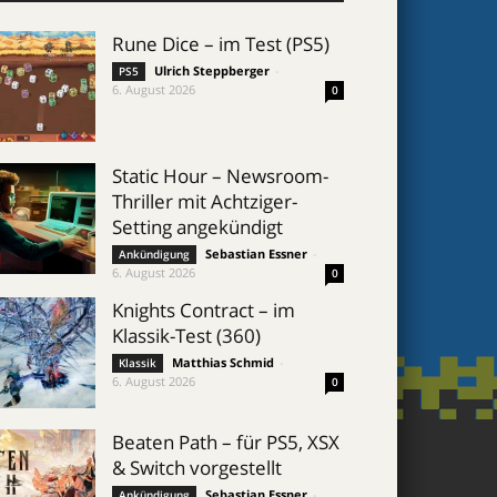
Rune Dice – im Test (PS5)
Ulrich Steppberger
-
PS5
6. August 2026
0
Static Hour – Newsroom-
Thriller mit Achtziger-
Setting angekündigt
Sebastian Essner
-
Ankündigung
6. August 2026
0
Knights Contract – im
Klassik-Test (360)
Matthias Schmid
-
Klassik
6. August 2026
0
Beaten Path – für PS5, XSX
& Switch vorgestellt
Sebastian Essner
-
Ankündigung