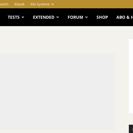
Switch
Klassik
Alle Systeme
e
TESTS
EXTENDED
FORUM
SHOP
ABO & 