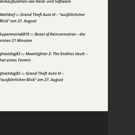
Verkaufszahlen von Hard- und Software
Walldorf
Grand Theft Auto VI – “ausführlicher
zu
Blick” am 27. August
Supermario6819
Beast of Reincarnation – die
zu
ersten 21 Minuten
ghostdog83
Moonlighter 2: The Endless Vault –
zu
hat einen Termin
ghostdog83
Grand Theft Auto VI –
zu
“ausführlicher Blick” am 27. August