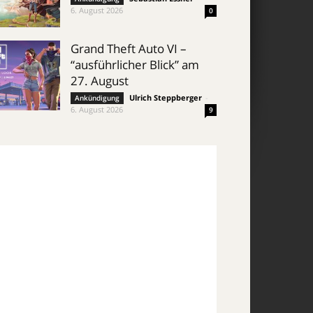
6. August 2026
0
Grand Theft Auto VI –
“ausführlicher Blick” am
27. August
Ulrich Steppberger
-
Ankündigung
6. August 2026
9