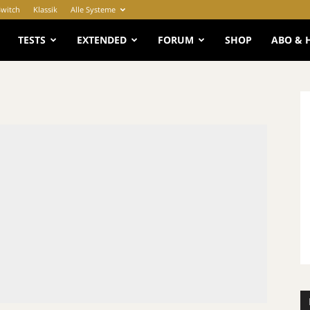
Switch
Klassik
Alle Systeme
e
TESTS
EXTENDED
FORUM
SHOP
ABO & 