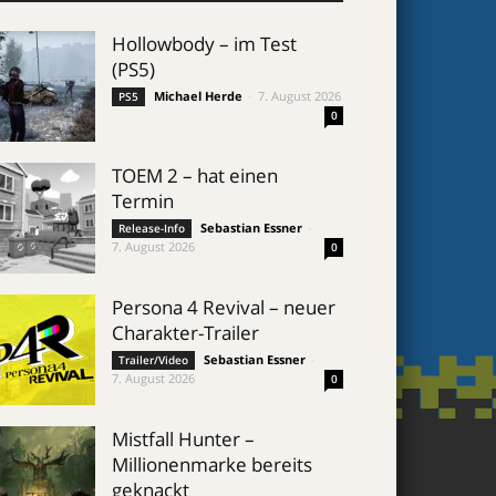
Hollowbody – im Test
(PS5)
Michael Herde
-
7. August 2026
PS5
0
TOEM 2 – hat einen
Termin
Sebastian Essner
-
Release-Info
7. August 2026
0
Persona 4 Revival – neuer
Charakter-Trailer
Sebastian Essner
-
Trailer/Video
7. August 2026
0
Mistfall Hunter –
Millionenmarke bereits
geknackt