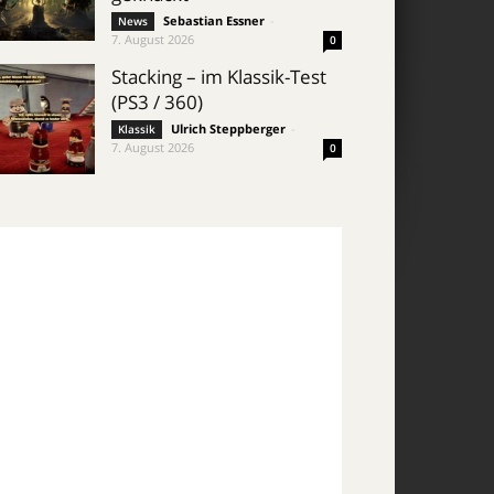
Sebastian Essner
-
News
7. August 2026
0
Stacking – im Klassik-Test
(PS3 / 360)
Ulrich Steppberger
-
Klassik
7. August 2026
0