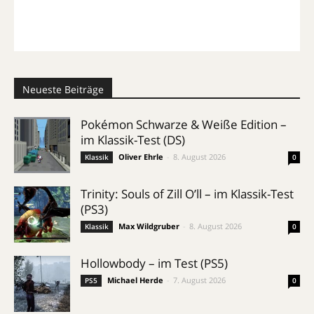
Neueste Beiträge
Pokémon Schwarze & Weiße Edition –
im Klassik-Test (DS)
Oliver Ehrle
-
8. August 2026
Klassik
0
Trinity: Souls of Zill O’ll – im Klassik-Test
(PS3)
Max Wildgruber
-
8. August 2026
Klassik
0
Hollowbody – im Test (PS5)
Michael Herde
-
7. August 2026
PS5
0