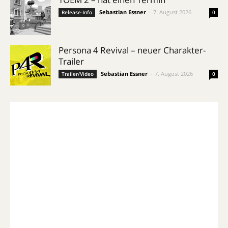
Sebastian Essner
-
7. August 2026
Release-Info
0
Persona 4 Revival – neuer Charakter-
Trailer
Sebastian Essner
-
7. August 2026
Trailer/Video
0