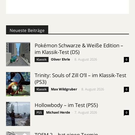
Neueste Beiträge
Pokémon Schwarze & Weiße Edition –
im Klassik-Test (DS)
Oliver Ehrle
-
8. August 2026
Klassik
0
Trinity: Souls of Zill O’ll – im Klassik-Test
(PS3)
Max Wildgruber
-
8. August 2026
Klassik
0
Hollowbody – im Test (PS5)
Michael Herde
-
7. August 2026
PS5
0
TOEM 2 – hat einen Termin