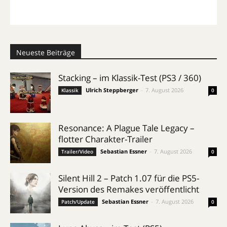
Neueste Beiträge
Stacking – im Klassik-Test (PS3 / 360)
Ulrich Steppberger
-
7. August 2026
Klassik
0
Resonance: A Plague Tale Legacy –
flotter Charakter-Trailer
Sebastian Essner
-
7. August 2026
Trailer/Video
0
Silent Hill 2 – Patch 1.07 für die PS5-
Version des Remakes veröffentlicht
Sebastian Essner
-
7. August 2026
Patch/Update
0