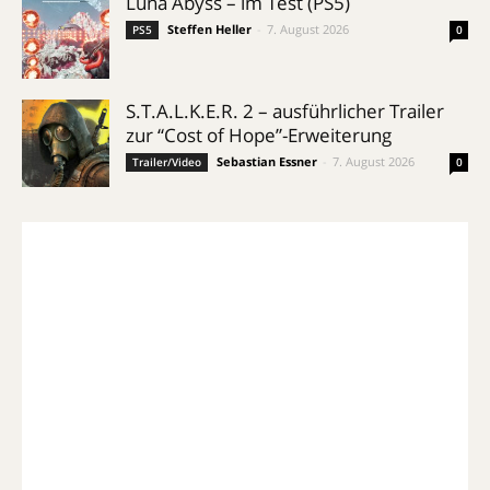
Luna Abyss – im Test (PS5)
Steffen Heller
-
7. August 2026
PS5
0
S.T.A.L.K.E.R. 2 – ausführlicher Trailer
zur “Cost of Hope”-Erweiterung
Sebastian Essner
-
7. August 2026
Trailer/Video
0