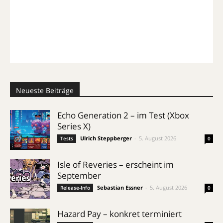
Neueste Beiträge
Echo Generation 2 – im Test (Xbox
Series X)
Ulrich Steppberger
-
5. August 2026
Tests
0
Isle of Reveries – erscheint im
September
Sebastian Essner
-
5. August 2026
Release-Info
0
Hazard Pay – konkret terminiert