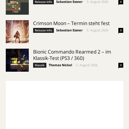
Sebastian Essner
-
5. August 2026
Release-Info
0
Crimson Moon – Termin steht fest
Sebastian Essner
-
5. August 2026
Release-Info
0
Bionic Commando Rearmed 2 – im
Klassik-Test (PS3 / 360)
Thomas Nickel
-
5. August 2026
Klassik
0