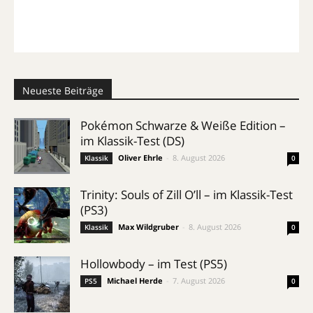
Neueste Beiträge
Pokémon Schwarze & Weiße Edition –
im Klassik-Test (DS)
Oliver Ehrle
-
8. August 2026
Klassik
0
Trinity: Souls of Zill O’ll – im Klassik-Test
(PS3)
Max Wildgruber
-
8. August 2026
Klassik
0
Hollowbody – im Test (PS5)
Michael Herde
-
7. August 2026
PS5
0