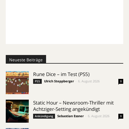
Neueste Beiträge
Rune Dice – im Test (PS5)
Ulrich Steppberger
-
6. August 2026
PS5
0
Static Hour – Newsroom-Thriller mit
Achtziger-Setting angekündigt
Sebastian Essner
-
6. August 2026
Ankündigung
0