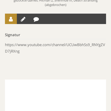
gezockte Games: Hitman 2, Shenmue III, Death Stranding
(abgebrochen)
Signatur
https://www.youtube.com/channel/UCUwBbhSs9_RNYgZV
D7jRXng