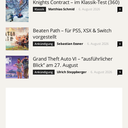
Knights Contract – im Klassik-Test (360)
Matthias Schmid
-
6. August 2026
Klassik
0
Beaten Path – für PS5, XSX & Switch
vorgestellt
Sebastian Essner
-
6. August 2026
Ankündigung
0
Grand Theft Auto VI – “ausführlicher
Blick” am 27. August
Ulrich Steppberger
-
6. August 2026
Ankündigung
9