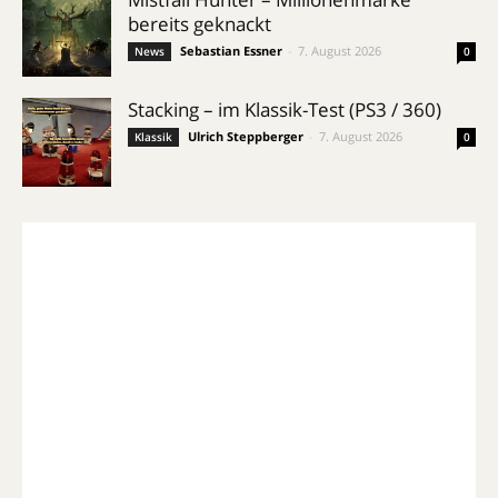
bereits geknackt
Sebastian Essner
-
7. August 2026
News
0
Stacking – im Klassik-Test (PS3 / 360)
Ulrich Steppberger
-
7. August 2026
Klassik
0