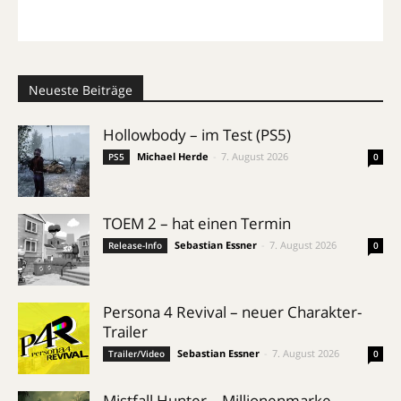
Neueste Beiträge
Hollowbody – im Test (PS5)
Michael Herde
-
7. August 2026
PS5
0
TOEM 2 – hat einen Termin
Sebastian Essner
-
7. August 2026
Release-Info
0
Persona 4 Revival – neuer Charakter-
Trailer
Sebastian Essner
-
7. August 2026
Trailer/Video
0
Mistfall Hunter – Millionenmarke