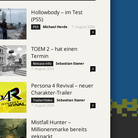
Hollowbody – im Test
(PS5)
Michael Herde
-
7. August 2026
PS5
0
TOEM 2 – hat einen
Termin
Sebastian Essner
-
Release-Info
7. August 2026
0
Persona 4 Revival – neuer
Charakter-Trailer
Sebastian Essner
-
Trailer/Video
7. August 2026
0
Mistfall Hunter –
Millionenmarke bereits
geknackt