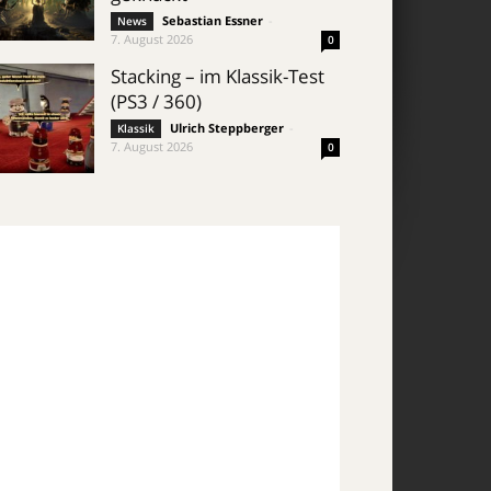
Sebastian Essner
-
News
7. August 2026
0
Stacking – im Klassik-Test
(PS3 / 360)
Ulrich Steppberger
-
Klassik
7. August 2026
0