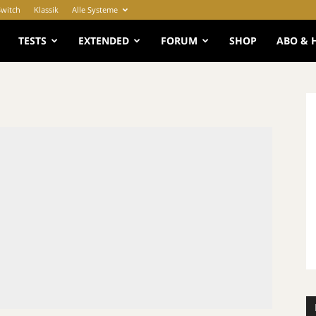
Switch
Klassik
Alle Systeme
e
TESTS
EXTENDED
FORUM
SHOP
ABO & 