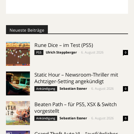
Neueste Beiträge
Rune Dice – im Test (PS5)
Ulrich Steppberger
-
6. August 2026
PS5
0
Static Hour – Newsroom-Thriller mit
Achtziger-Setting angekündigt
Sebastian Essner
-
6. August 2026
Ankündigung
0
Beaten Path – für PS5, XSX & Switch
vorgestellt
Sebastian Essner
-
6. August 2026
Ankündigung
0
Grand Theft Auto VI – “ausführlicher