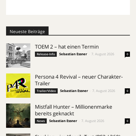
Neueste Beiträge
TOEM 2 – hat einen Termin
Sebastian Essner
-
7. August 2026
Release-Info
0
Persona 4 Revival – neuer Charakter-
Trailer
Sebastian Essner
-
7. August 2026
Trailer/Video
0
Mistfall Hunter – Millionenmarke
bereits geknackt
Sebastian Essner
-
7. August 2026
News
0