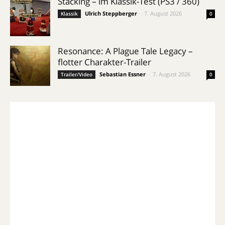
Stacking – im Klassik-Test (PS3 / 360)
Ulrich Steppberger
-
7. August 2026
Klassik
0
Resonance: A Plague Tale Legacy –
flotter Charakter-Trailer
Sebastian Essner
-
7. August 2026
Trailer/Video
0