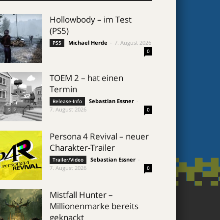
Hollowbody – im Test
(PS5)
Michael Herde
-
7. August 2026
PS5
0
TOEM 2 – hat einen
Termin
Sebastian Essner
-
Release-Info
7. August 2026
0
Persona 4 Revival – neuer
Charakter-Trailer
Sebastian Essner
-
Trailer/Video
7. August 2026
0
Mistfall Hunter –
Millionenmarke bereits
geknackt