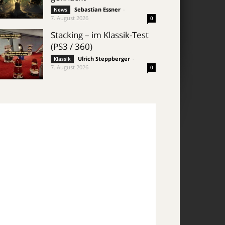
Sebastian Essner
-
News
7. August 2026
0
Stacking – im Klassik-Test
(PS3 / 360)
Ulrich Steppberger
-
Klassik
7. August 2026
0