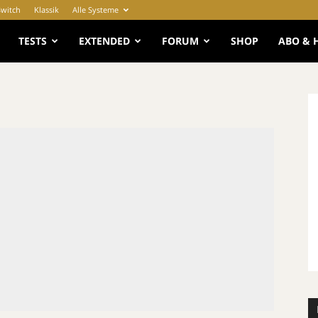
Switch
Klassik
Alle Systeme
e
TESTS
EXTENDED
FORUM
SHOP
ABO & 