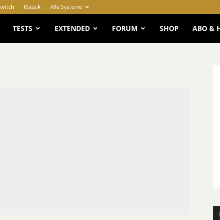
Switch
Klassik
Alle Systeme
e
TESTS
EXTENDED
FORUM
SHOP
ABO & 