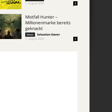
7. August 2026
0
Mistfall Hunter –
Millionenmarke bereits
geknackt
Sebastian Essner
-
News
7. August 2026
0