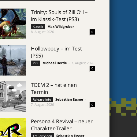
Trinity: Souls of Zill O’ll –
im Klassik-Test (PS3)
Max Wildgruber
-
Klassik
8. August 2026
0
Hollowbody – im Test
(PS5)
Michael Herde
-
7. August 2026
PS5
0
TOEM 2 – hat einen
Termin
Sebastian Essner
-
Release-Info
7. August 2026
0
Persona 4 Revival – neuer
Charakter-Trailer
Sebastian Essner
-
Trailer/Video