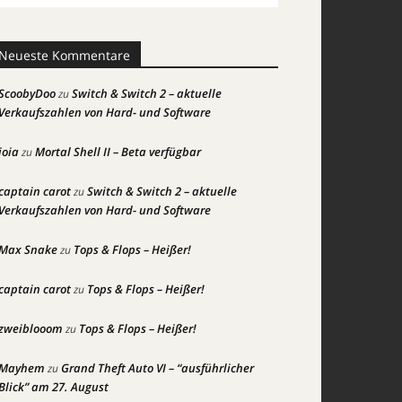
Neueste Kommentare
ScoobyDoo
Switch & Switch 2 – aktuelle
zu
Verkaufszahlen von Hard- und Software
joia
Mortal Shell II – Beta verfügbar
zu
captain carot
Switch & Switch 2 – aktuelle
zu
Verkaufszahlen von Hard- und Software
Max Snake
Tops & Flops – Heißer!
zu
captain carot
Tops & Flops – Heißer!
zu
zweiblooom
Tops & Flops – Heißer!
zu
Mayhem
Grand Theft Auto VI – “ausführlicher
zu
Blick” am 27. August