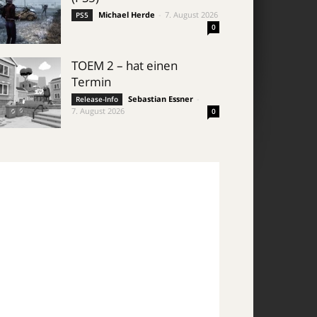
Michael Herde
-
7. August 2026
PS5
0
TOEM 2 – hat einen
Termin
Sebastian Essner
-
Release-Info
7. August 2026
0