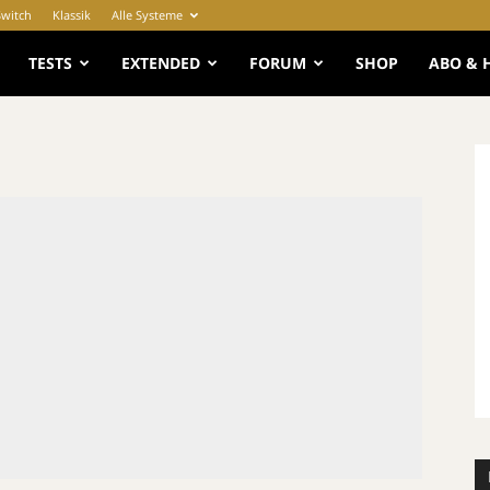
Switch
Klassik
Alle Systeme
e
TESTS
EXTENDED
FORUM
SHOP
ABO & 