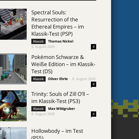
Spectral Souls:
Resurrection of the
Ethereal Empires – im
Klassik-Test (PSP)
Thomas Nickel
-
Klassik
9. August 2026
0
Pokémon Schwarze &
Weiße Edition – im Klassik-
Test (DS)
Oliver Ehrle
-
8. August 2026
Klassik
0
Trinity: Souls of Zill O’ll –
im Klassik-Test (PS3)
Max Wildgruber
-
Klassik
8. August 2026
0
Hollowbody – im Test
(PS5)