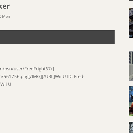
ker
-X-Men
m/psn/user/FredFright67/]
m/561756.png[/IMG][/URL]Wii U ID: Fred-
-Wii U