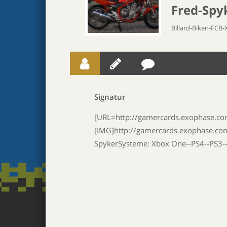
Fred-Spy
Billard-Biken-FCB
Signatur
[URL=http://gamercards.exophase.co
[IMG]http://gamercards.exophase.co
SpykerSysteme: Xbox One--PS4--PS3-