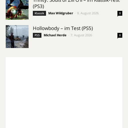
(PS3)
Max Wildgruber
-
8. August 2026
Klassik
0
Hollowbody – im Test (PS5)
Michael Herde
-
7. August 2026
PS5
0