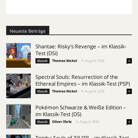
Neueste Beiträge
Shantae: Risky’s Revenge – im Klassik-
Test (DSi)
Thomas Nickel
-
9. August 2026
Klassik
0
Spectral Souls: Resurrection of the
Ethereal Empires – im Klassik-Test (PSP)
Thomas Nickel
-
9. August 2026
Klassik
0
Pokémon Schwarze & Weiße Edition –
im Klassik-Test (DS)
Oliver Ehrle
-
8. August 2026
Klassik
0
Trinity: Souls of Zill O’ll – im Klassik-Test