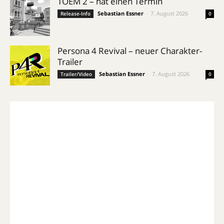
TOEM 2 – hat einen Termin
Sebastian Essner
-
7. August 2026
Release-Info
0
Persona 4 Revival – neuer Charakter-
Trailer
Sebastian Essner
-
7. August 2026
Trailer/Video
0