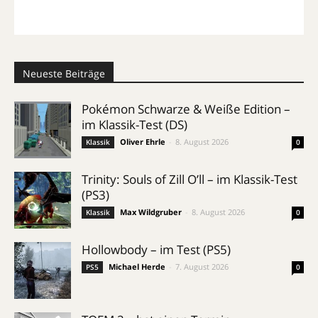
Neueste Beiträge
Pokémon Schwarze & Weiße Edition –
im Klassik-Test (DS)
Oliver Ehrle
-
8. August 2026
Klassik
0
Trinity: Souls of Zill O’ll – im Klassik-Test
(PS3)
Max Wildgruber
-
8. August 2026
Klassik
0
Hollowbody – im Test (PS5)
Michael Herde
-
7. August 2026
PS5
0